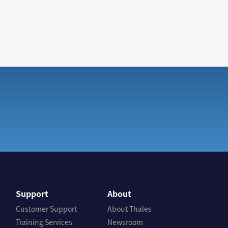
Support
About
Customer Support
About Thales
Training Services
Newsroom