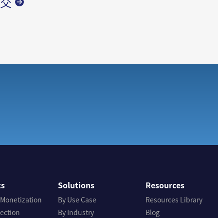
ts
Solutions
Resources
 Monetization
By Use Case
Resources Library
tection
By Industry
Blog