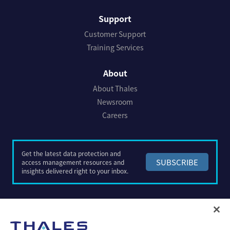
Support
Customer Support
Training Services
About
About Thales
Newsroom
Careers
Get the latest data protection and
SUBSCRIBE
access management resources and
insights delivered right to your inbox.
Copyright ©
2026 Thales. All Rights Reserved