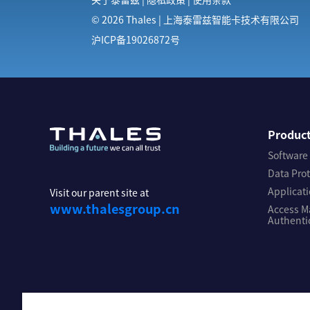
© 2026 Thales | 上海泰雷兹智能卡技术有限公司
沪ICP备19026872号
Produc
Software
Data Pro
Applicati
Visit our parent site at
www.thalesgroup.cn
Access 
Authenti