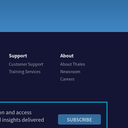
Support
About
Customer Support
About Thales
Training Services
Newsroom
Careers
ion and access
insights delivered
SUBSCRIBE