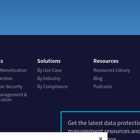
ts
Solutions
Resources
 Monetization
By Use Case
Resources Library
tection
By Industry
Blog
on Security
By Compliance
Podcasts
Management &
cation
Get the latest data protect
management resources and 
right to your inbox.